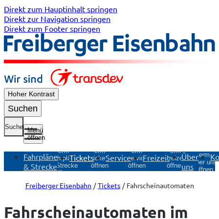
Direkt zum Hauptinhalt springen
Direkt zur Navigation springen
Direkt zum Footer springen
Hoher Kontrast
Suchen
Suche
Menü
öffnen
Untermenü
Untermenü
Untermenü
Untermenü
Untermen
Fahrpläne
Über
Ko
Tickets
Service
Freizeit
Tickets
Service
Freizeit
Fahrpläne
Über uns
& Strecke
uns
öffnen
öffnen
öffnen
& Strecke
öffnen
öffnen
Freiberger Eisenbahn
Tickets
Fahrscheinautomaten
Fahrschein­automaten im